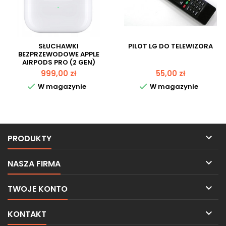
SŁUCHAWKI
PILOT LG DO TELEWIZORA
BEZPRZEWODOWE APPLE
AIRPODS PRO (2 GEN)
Cena
Cena
999,00 zł
55,00 zł


W magazynie
W magazynie

PRODUKTY

NASZA FIRMA

TWOJE KONTO

KONTAKT