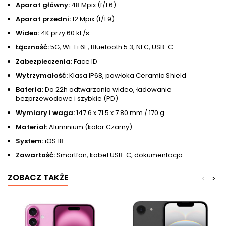
Aparat główny:
48 Mpix (f/1.6)
Aparat przedni:
12 Mpix (f/1.9)
Wideo:
4K przy 60 kl./s
Łączność:
5G, Wi-Fi 6E, Bluetooth 5.3, NFC, USB-C
Zabezpieczenia:
Face ID
Wytrzymałość:
Klasa IP68, powłoka Ceramic Shield
Bateria:
Do 22h odtwarzania wideo, ładowanie
bezprzewodowe i szybkie (PD)
Wymiary i waga:
147.6 x 71.5 x 7.80 mm / 170 g
Materiał:
Aluminium (kolor Czarny)
System:
iOS 18
Zawartość:
Smartfon, kabel USB-C, dokumentacja
ZOBACZ TAKŻE
<
>