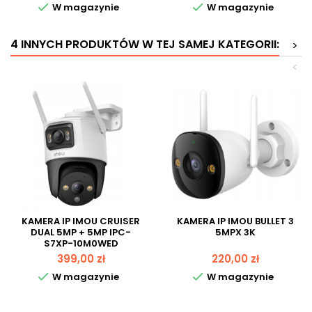


W magazynie
W magazynie
4 INNYCH PRODUKTÓW W TEJ SAMEJ KATEGORII:
>
<
KAMERA IP IMOU CRUISER
KAMERA IP IMOU BULLET 3
DUAL 5MP + 5MP IPC-
5MPX 3K
S7XP-10M0WED
Cena
Cena
399,00 zł
220,00 zł


W magazynie
W magazynie