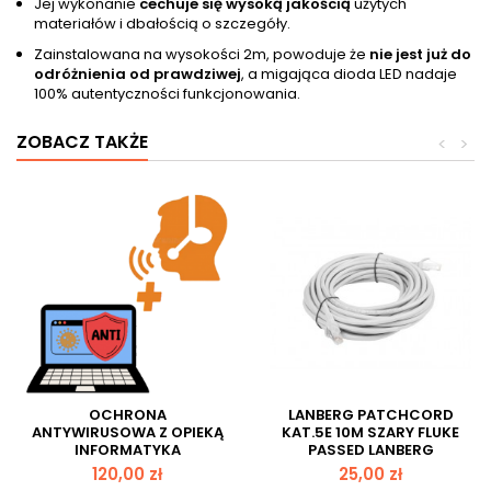
Jej wykonanie
cechuje się wysoką jakością
użytych
materiałów i dbałością o szczegóły.
Zainstalowana na wysokości 2m, powoduje że
nie jest już do
odróżnienia od prawdziwej
, a migająca dioda LED nadaje
100% autentyczności funkcjonowania.
ZOBACZ TAKŻE
<
>
OCHRONA
LANBERG PATCHCORD
ANTYWIRUSOWA Z OPIEKĄ
KAT.5E 10M SZARY FLUKE
INFORMATYKA
PASSED LANBERG
Cena
Cena
120,00 zł
25,00 zł